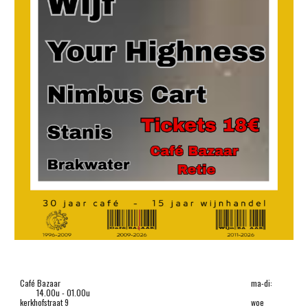
Café Bazaar
ma-di:
14.00u - 01.00u
kerkhofstraat 9
woe